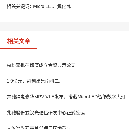
h
a
k
a
W
e
相关关键词:
Micro LED
氮化镓
t
e
d
i
I
b
n
o
相关文章
惠科获批在印度成立合资显示公司
1.9亿元，群创出售南科二厂
奔驰纯电豪华MPV VLE发布，搭载MicroLED智能数字大灯
兆驰股份武汉光通信研发中心正式投运
大族激光西南总部项目落地重庆