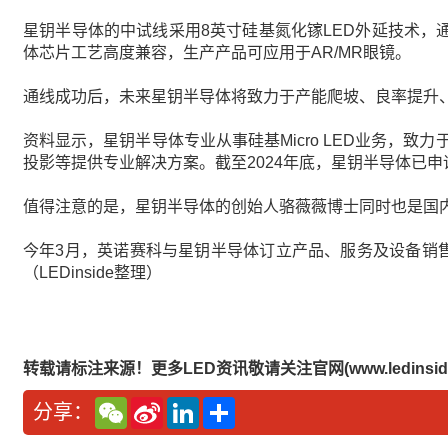
星钥半导体的中试线采用8英寸硅基氮化镓LED外延技术，通
体芯片工艺高度兼容，生产产品可应用于AR/MR眼镜。
通线成功后，未来星钥半导体将致力于产能爬坡、良率提升、成
资料显示，星钥半导体专业从事硅基Micro LED业务，致
投影等提供专业解决方案。截至2024年底，星钥半导体已申
值得注意的是，星钥半导体的创始人骆薇薇博士同时也是国
今年3月，英诺赛科与星钥半导体订立产品、服务及设备销售
（LEDinside整理）
转载请标注来源！更多LED资讯敬请关注官网(www.ledinside
W
S
L
分
分享：
e
i
i
享
C
n
n