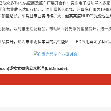
产品已与众多Tier1供应商及整车厂展开合作；奕东电子成功导
年营业收入达9.77亿元，同比增长9.81%，归母净利润为194
车销量增长，车载显示业务持续扩大，超高亮度HUD背光源也呈
拓展，及时推出适配新品，带动Mini背光系列销量提升，进一
，也为未来更多车型的高性能Mini LED应用奠定了基础。（文：
.cn)或搜索微信公众账号(LEDinside)。