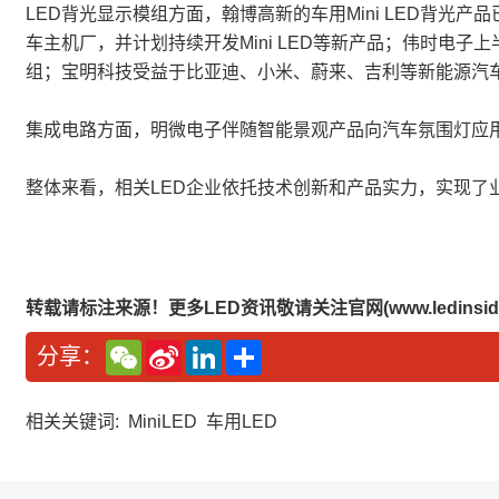
LED背光显示模组方面，翰博高新的车用Mini LED背光
车主机厂，并计划持续开发Mini LED等新产品；伟时电子上半
组；宝明科技受益于比亚迪、小米、蔚来、吉利等新能源汽
集成电路方面，明微电子伴随智能景观产品向汽车氛围灯应用
整体来看，相关LED企业依托技术创新和产品实力，实现了业绩提升
转载请标注来源！更多LED资讯敬请关注官网(www.ledinside
W
S
L
分
分享：
e
i
i
享
C
n
n
h
a
k
a
W
e
相关关键词:
MiniLED
车用LED
t
e
d
i
I
b
n
o