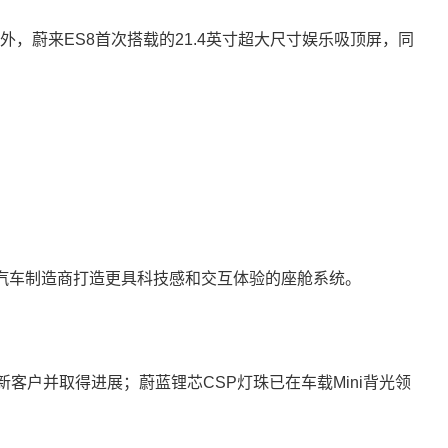
，另外，蔚来ES8首次搭载的21.4英寸超大尺寸娱乐吸顶屏，同
力汽车制造商打造更具科技感和交互体验的座舱系统。
客户并取得进展；蔚蓝锂芯CSP灯珠已在车载Mini背光领