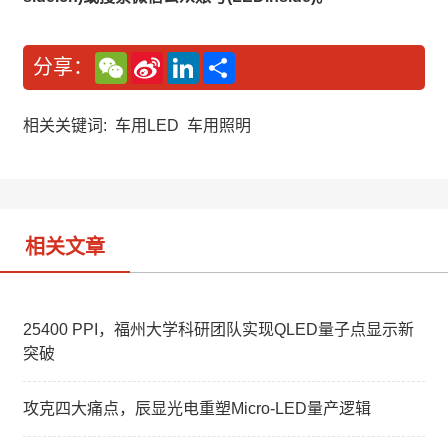
W
S
L
分
分享：
e
i
i
享
C
n
n
h
a
k
a
W
e
相关关键词:
车用LED
车用照明
t
e
d
i
I
b
n
o
相关文章
25400 PPI，福州大学科研团队实现QLED量子点显示新
突破
攻克四大痛点，辰显光电重塑Micro-LED量产逻辑