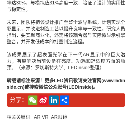
率达30%，与模拟值31%高度一致，验证了设计的实用性
与稳定性。
未来，团队将把该设计推广至整个波导系统，计划实现全
彩显示，并改进制造工艺以提升良率与一致性。研究人员
指出，要实现商业化，还需将该耦合器与实际微显示引擎
整合，并开发低成本的批量制造流程。
该成果展示了超表面光学在下一代AR显示中的巨大潜
力，有望解决当前设备在亮度、功耗和舒适度方面的瓶
颈。（来源：罗切斯特大学、LEDinside整理）
转载请标注来源！更多LED资讯敬请关注官网(www.ledin
side.cn)或搜索微信公众账号(LEDinside)。
W
S
L
分
分享：
e
i
i
享
C
n
n
h
a
k
a
W
e
相关关键词:
AR VR
AR眼镜
t
e
d
i
I
b
n