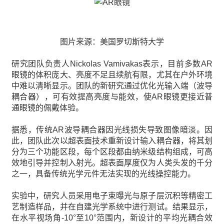
图片来源：美国罗切斯特大学
研究团队负责人Nickolas Vamivakas表示，目前多数AR
眼镜的体积庞大、亮度不足且续航有限，尤其在户外环境
中难以清晰显示。团队的新研究通过优化光输入端（波导
耦合器），可有效提高亮度与能效，使AR眼镜更接近普
通眼镜的佩戴体验。
据悉，传统AR波导耦合器因光线损失导致图像暗淡。因
此，团队此次以超表面技术重新设计输入耦合器，将其划
分为三个功能区段，每个区段都由纳米级结构组成，可高
效地引导并控制入射光。超表面厚度仅为人类头发的千分
之一，具备传统光学元件无法实现的光线操控能力。
实验中，研究人员采用电子束曝光与原子层沉积等精密工
艺制造样品，并在自建光学系统中进行测试。结果显示，
在水平视场角-10°至10°范围内，新设计的平均光耦合效