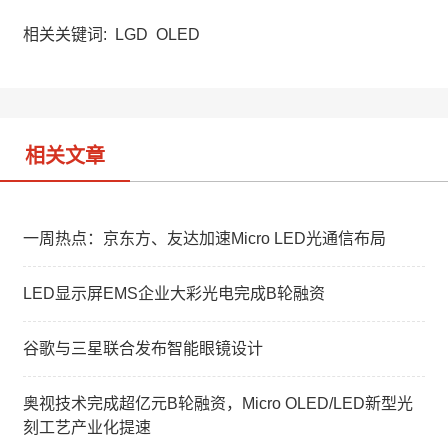
C
n
n
h
a
k
a
W
e
相关关键词:
LGD
OLED
t
e
d
i
I
b
n
o
相关文章
一周热点：京东方、友达加速Micro LED光通信布局
LED显示屏EMS企业大彩光电完成B轮融资
谷歌与三星联合发布智能眼镜设计
奥视技术完成超亿元B轮融资，Micro OLED/LED新型光
刻工艺产业化提速