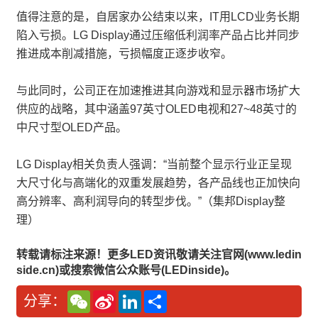
值得注意的是，自居家办公结束以来，IT用LCD业务长期
陷入亏损。LG Display通过压缩低利润率产品占比并同步
推进成本削减措施，亏损幅度正逐步收窄。
与此同时，公司正在加速推进其向游戏和显示器市场扩大
供应的战略，其中涵盖97英寸OLED电视和27~48英寸的
中尺寸型OLED产品。
LG Display相关负责人强调：“当前整个显示行业正呈现
大尺寸化与高端化的双重发展趋势，各产品线也正加快向
高分辨率、高利润导向的转型步伐。”（集邦Display整
理）
转载请标注来源！更多LED资讯敬请关注官网(www.ledin
side.cn)或搜索微信公众账号(LEDinside)。
W
S
L
分
分享：
e
i
i
享