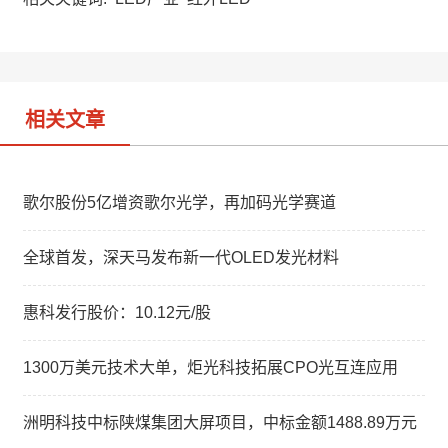
t
e
d
i
I
b
n
o
相关文章
歌尔股份5亿增资歌尔光学，再加码光学赛道
全球首发，深天马发布新一代OLED发光材料
惠科发行股价：10.12元/股
1300万美元技术大单，炬光科技拓展CPO光互连应用
洲明科技中标陕煤集团大屏项目，中标金额1488.89万元