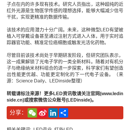
子点在内的许多现有技术。研究人员指出，这种超纯的近
红外光源是生物医学传感的理想选择，能够大幅减少信号
干扰，实现更精准的数据传输。
该技术的应用潜力十分广阔。未来，这种微型LED有望被
植入可穿戴设备甚至通过注射方式进入人体，用于实时追
踪器官功能、精准定位癌细胞或触发光活化药物。
尽管目前该技术尚处于早期研发阶段，但研究团队表示，
这一成果解锁了光电子学的一类全新材料。随着对有机分
子与绝缘纳米材料组合的进一步探索，科学家们有望创造
出性能更优越、功能更定制化的下一代电子设备。（来
源：Science Daily、LEDinside整理）
转载请标注来源！更多LED资讯敬请关注官网(www.ledin
side.cn)或搜索微信公众账号(LEDinside)。
W
S
L
分
分享：
e
i
i
享
C
n
n
h
a
k
a
W
e
相关关键词:
LED产业
红外LED