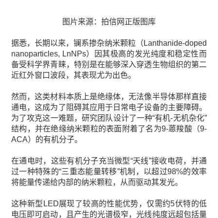
图片来源：拍信网正版图库
据悉，长期以来，镧系掺杂纳米颗粒（Lanthanide-doped
nanoparticles, LnNPs）因其极高的发光纯度和稳定性而
备受科学界青睐，特别是在能够深入穿透生物组织的第二
近红外窗口波段，其表现尤为出色。
然而，这类材料本质上是绝缘体，无法像半导体那样直接
通电，这成为了阻碍其应用于日常电子设备的主要障碍。
为了攻克这一难题，研究团队设计了一种“有机-无机杂化”
结构，并在绝缘纳米颗粒的表面附着了名为9-蒽羧酸（9-
ACA）的有机分子。
在通电时，这些有机分子充当微型“天线”接收电荷，并通
过一种特殊的“三重态能量转移”机制，以超过98%的效率
将能量传递给内部的纳米颗粒，从而驱动其发光。
这种新型LED展现了较高的性能优势，仅需约5伏特的低
电压即可启动，且产生的光谱极窄，光线纯度远超包括量