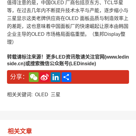
值得注意的是，中国OLED 厂商包括京东方、TCL华星
等，在过去几年内不断提升技术水平与产能，逐步缩小与
三星显示这类老牌供应商在OLED 面板品质与制造效率上
的差距，这也意味着中国面板厂的快速崛起让原本由韩国
企业主导的OLED 市场格局面临重塑。（集邦Display整
理）
转载请标注来源！更多LED资讯敬请关注官网(www.ledin
side.cn)或搜索微信公众账号(LEDinside)
W
S
L
分
分享：
e
i
i
享
C
n
n
h
a
k
a
W
e
相关关键词:
OLED
三星
t
e
d
i
I
b
n
o
相关文章