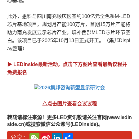
心基地。
此外，惠科与四川南充顺庆区签约100亿元全色系M-LED
芯片基地项目，规划月产能100万片，首期15万片产能将
助力南充发展显示芯片产业，填补西部MLED芯片环节空
白。该项目已于2025年10月13日正式开工。（集邦Displ
ay整理）
▶ LEDinside最新活动，点击下方图片查看最新议程并
免费报名
△点击图片查看会议议程
转载请标注来源！更多LED资讯敬请关注官网(www.ledin
side.cn)或搜索微信公众账号(LEDinside)。
W
S
L
分
分享：