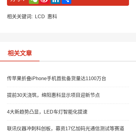
e
i
i
享
C
n
n
h
a
k
a
W
e
相关关键词:
LCD
惠科
t
e
d
i
I
b
n
o
相关文章
传苹果折叠iPhone手机首批备货量达1100万台
提前30天浇筑，绵阳惠科显示项目迎新节点
4大新趋势凸显，LED车灯智能化提速
联讯仪器冲刺科创板，募资17亿加码光通信测试等赛道