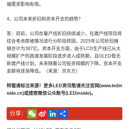
端需求影响有限。
4、公司未来折旧和资本开支的趋势？
答：目前，公司存量产线折旧持续减少，在建产线项目将
综合考虑爬坡情况进行分阶段转固，2025年公司折旧摊
销合计为387亿。资本开支方面，由于LCD生产线已从大
规模扩产的高速发展阶段逐步进入成熟期，且OLED暂无
新建产线计划，未来随着公司投资规模的下降，资本开支
金额将逐渐降低。（来源：京东方）
转载请标注来源！更多LED资讯敬请关注官网(www.ledin
side.cn)或搜索微信公众账号(LEDinside)。
W
S
L
分
分享：
e
i
i
享
C
n
n
h
a
k