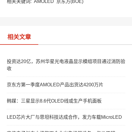
a
W
e
相关关键词:
AMOLED
京东方(BOE)
t
e
d
i
I
b
n
o
相关文章
投资达20亿，苏州华星光电液晶显示模组项目通过消防验
收
京东方第一季度AMOLED产品出货达4200万片
韩媒：三星显示8.6代OLED线或生产手机面板
LED芯片大厂与思坦科技达成合作，发力车载MicroLED