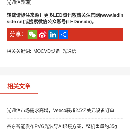
光通信整理）
转载请标注来源！更多LED资讯敬请关注官网(www.ledin
side.cn)或搜索微信公众账号(LEDinside)。
W
S
L
分
分享：
e
i
i
享
C
n
n
h
a
k
a
W
e
相关关键词:
MOCVD设备
光通信
t
e
d
i
I
b
n
o
相关文章
光通信市场需求高增，Veeco获超2.5亿美元设备订单
谷东智能发布PVG光波导AI眼镜方案，整机重量约35g