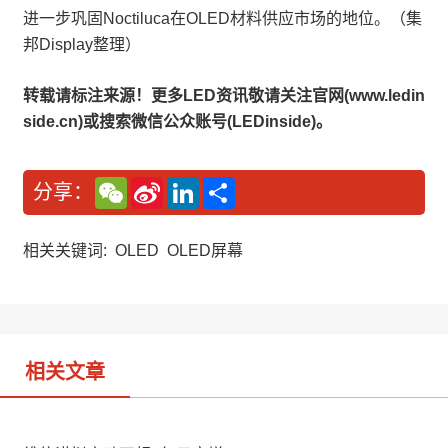
进一步巩固Noctiluca在OLED材料供应市场的地位。（集
邦Display整理）
转载请标注来源！更多LED资讯敬请关注官网(www.ledin
side.cn)或搜索微信公众账号(LEDinside)。
W
S
L
分
分享：
e
i
i
享
C
n
n
h
a
k
a
W
e
相关关键词:
OLED
OLED屏幕
t
e
d
i
I
b
n
o
相关文章