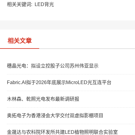
a
W
e
相关关键词:
LED背光
t
e
d
i
I
b
n
o
相关文章
穗晶光电：拟设立控股子公司苏州伟亚显示
Fabric.AI拟于2026年底展示MicroLED光互连平台
木林森、乾照光电发布最新调研报
奥拓电子为香港浸会大学交付双虚拟影棚项目
金晟达与农科院环发所共建LED植物照明联合实验室