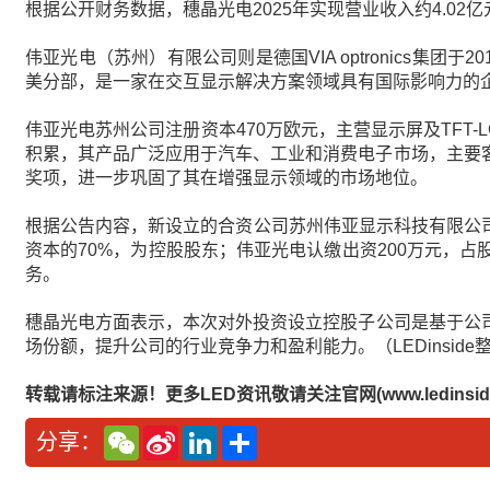
根据公开财务数据，穗晶光电2025年实现营业收入约4.02
伟亚光电（苏州）有限公司则是德国VIA optronics集团于
美分部，是一家在交互显示解决方案领域具有国际影响力的
伟亚光电苏州公司注册资本470万欧元，主营显示屏及TF
积累，其产品广泛应用于汽车、工业和消费电子市场，主要
奖项，进一步巩固了其在增强显示领域的市场地位。
根据公告内容，新设立的合资公司苏州伟亚显示科技有限公司
资本的70%，为控股股东；伟亚光电认缴出资200万元，
务。
穗晶光电方面表示，本次对外投资设立控股子公司是基于公
场份额，提升公司的行业竞争力和盈利能力。（LEDinside
转载请标注来源！更多LED资讯敬请关注官网(www.ledinside
W
S
L
分
分享：
e
i
i
享
C
n
n
h
a
k