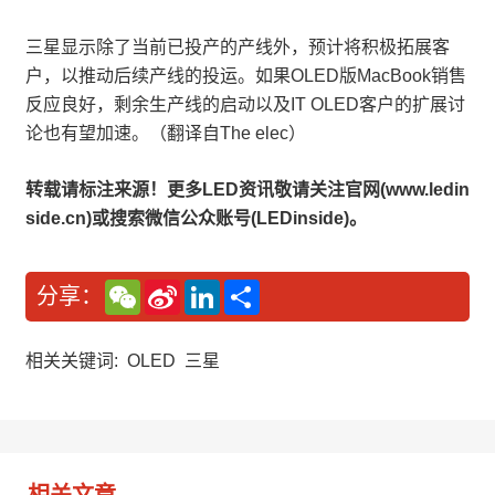
三星显示除了当前已投产的产线外，预计将积极拓展客
户，以推动后续产线的投运。如果OLED版MacBook销售
反应良好，剩余生产线的启动以及IT OLED客户的扩展讨
论也有望加速。（翻译自The elec）
转载请标注来源！更多LED资讯敬请关注官网(www.ledin
side.cn)或搜索微信公众账号(LEDinside)。
W
S
L
分
分享：
e
i
i
享
C
n
n
h
a
k
a
W
e
相关关键词:
OLED
三星
t
e
d
i
I
b
n
o