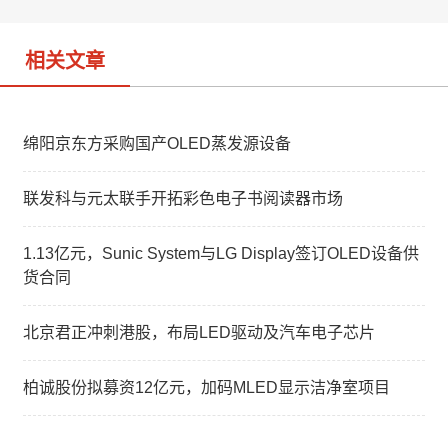
o
相关文章
绵阳京东方采购国产OLED蒸发源设备
联发科与元太联手开拓彩色电子书阅读器市场
1.13亿元，Sunic System与LG Display签订OLED设备供
货合同
北京君正冲刺港股，布局LED驱动及汽车电子芯片
柏诚股份拟募资12亿元，加码MLED显示洁净室项目