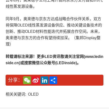
去年8月，奥来德子公司上海升翕向京东方交付首批8.6代
线性蒸发源设备。
同年9月，奥来德与京东方达成战略合作伙伴关系，双方
将保障OLED线性蒸发源设备供应、推动关键设备技术的
创新、推动OLED材料性能迭代并拓展合作空间。未来，
奥来德与京东方的合作有望持续加深。（集邦Display整
理）
转载请标注来源！更多LED资讯敬请关注官网(www.ledin
side.cn)或搜索微信公众账号(LEDinside)。
W
S
L
分
分享：
e
i
i
享
C
n
n
h
a
k
a
W
e
相关关键词:
OLED
t
e
d
i
I
b
n