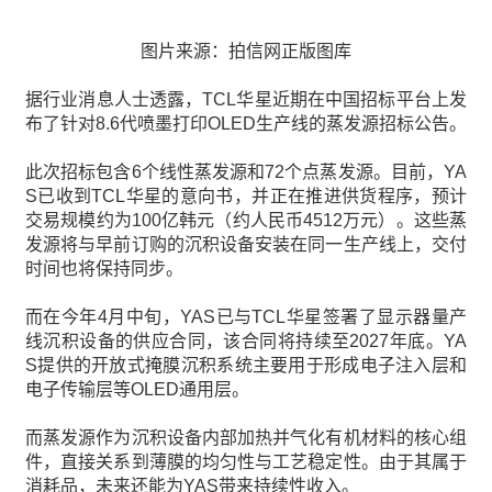
图片来源：拍信网正版图库
据行业消息人士透露，TCL华星近期在中国招标平台上发
布了针对8.6代喷墨打印OLED生产线的蒸发源招标公告。
此次招标包含6个线性蒸发源和72个点蒸发源。目前，YA
S已收到TCL华星的意向书，并正在推进供货程序，预计
交易规模约为100亿韩元（约人民币4512万元）。这些蒸
发源将与早前订购的沉积设备安装在同一生产线上，交付
时间也将保持同步。
而在今年4月中旬，YAS已与TCL华星签署了显示器量产
线沉积设备的供应合同，该合同将持续至2027年底。YA
S提供的开放式掩膜沉积系统主要用于形成电子注入层和
电子传输层等OLED通用层。
而蒸发源作为沉积设备内部加热并气化有机材料的核心组
件，直接关系到薄膜的均匀性与工艺稳定性。由于其属于
消耗品，未来还能为YAS带来持续性收入。