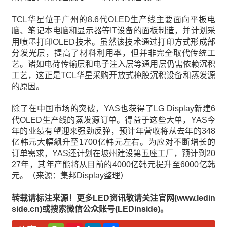
TCL华星位于广州的8.6代OLED生产线主要面向平板电
脑、笔记本电脑和显示器等IT设备的面板制造，并计划采
用喷墨打印OLED技术。虽然该技术通过打印方式形成部
分发光层，提高了材料利用率，但并非完全取代传统工
艺。诸如电荷传输层和电子注入层等通用层仍需依赖沉积
工艺，这正是TCL华星采购开放式掩膜沉积设备和蒸发源
的原因。
除了在中国市场的突破，YAS也获得了LG Display新建6
代OLED生产线的蒸发源订单。得益于这些大单，YAS今
年的业绩有望迎来强劲反弹，预计年营收将从去年的348
亿韩元大幅飙升至1700亿韩元左右。为应对不断增长的
订单需求，YAS还计划在坡州建设第五座工厂，预计到20
27年，其年产能将从目前的4000亿韩元提升至6000亿韩
元。（来源：集邦Display整理）
转载请标注来源！更多LED资讯敬请关注官网(www.ledin
side.cn)或搜索微信公众账号(LEDinside)。