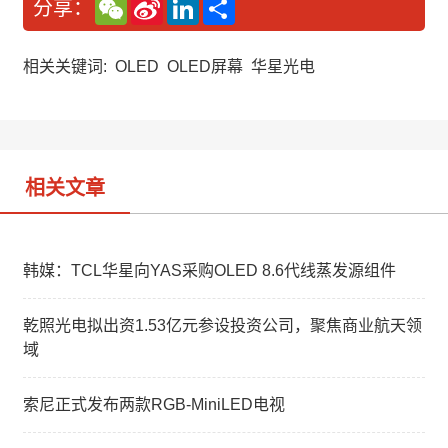
W
S
L
分
分享：
e
i
i
享
C
n
n
h
a
k
a
W
e
相关关键词:
OLED
OLED屏幕
华星光电
t
e
d
i
I
b
n
o
相关文章
韩媒：TCL华星向YAS采购OLED 8.6代线蒸发源组件
乾照光电拟出资1.53亿元参设投资公司，聚焦商业航天领
域
索尼正式发布两款RGB-MiniLED电视