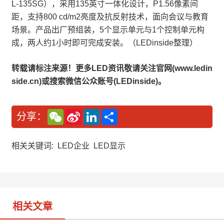
L-135SG），采用135英寸一体化设计，P1.56像素间
距，支持800 cd/m2亮度及抗反射技术，面向会议与教育
场景。产品出厂预组装，5个显示单元与1个控制单元构
成，两人约1小时即可完成安装。（LEDinside整理）
转载请标注来源！更多LED资讯敬请关注官网(www.ledin
side.cn)或搜索微信公众账号(LEDinside)。
W
S
L
分
分享：
e
i
i
享
C
n
n
h
a
k
a
W
e
相关关键词:
LED企业
LED显示
t
e
d
i
I
b
n
o
相关文章