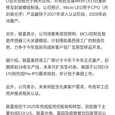
D显示及硅光子两大应用，并规划发展Micro LED巨量转
移及封装模组制造。公司预计，Micro LED用于CPO（共
封装光学）产品最快于2027年进入认证阶段，2028年启
动量产。
另外，联嘉表示，公司将聚焦视觉照明、MCU控制及智
能传感器三大关键模组，计划借助墨西哥工厂的制造优
势，力争于今年底前完成新客户验厂及原型样品开发。
据介绍，联嘉墨西哥工厂预计于今年下半年正式量产，初
期规划18条生产线，未来可扩充至45条。美国子公司EOI
US则完成Pre-IPO募资规划，并计划于美国上市。
此外，公司表示，未来将配合北美客户需求，布局军工应
用并推进相关认证。
联嘉投控于2025年完成投资控股架构转型，目前旗下主
要包括EOI US、联嘉光电、嘉园及极致餐饮四家营运公