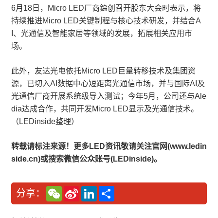
6月18日，Micro LED厂商錼创召开股东大会时表示，将
持续推进Micro LED关键制程与核心技术研发，并结合A
I、光通信及智能家居等领域的发展，拓展相关应用市
场。
此外，友达光电依托Micro LED巨量转移技术及集团资
源，已切入AI数据中心短距离光通信市场，并与国际AI及
光通信厂商开展系统级导入测试；今年5月，公司还与Ale
dia达成合作，共同开发Micro LED显示及光通信技术。
（LEDinside整理）
转载请标注来源！更多LED资讯敬请关注官网(www.ledin
side.cn)或搜索微信公众账号(LEDinside)。
W
S
L
分
分享：
e
i
i
享
C
n
n
h
a
k