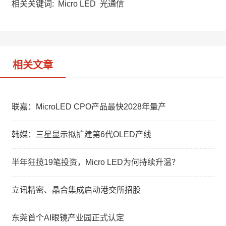
a
W
e
相关关键词:
Micro LED
光通信
t
e
d
i
I
b
n
o
相关文章
联嘉：MicroLED CPO产品最快2028年量产
韩媒：三星显示拟扩建第6代OLED产线
半年狂揽19笔投资，Micro LED为何持续升温？
立讯精密、晶合集成启动港交所招股
东莞首个AI眼镜产业园正式认定