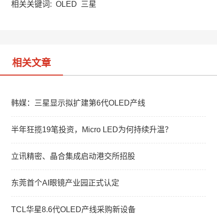
a
W
e
相关关键词:
OLED
三星
t
e
d
i
I
b
n
o
相关文章
韩媒：三星显示拟扩建第6代OLED产线
半年狂揽19笔投资，Micro LED为何持续升温？
立讯精密、晶合集成启动港交所招股
东莞首个AI眼镜产业园正式认定
TCL华星8.6代OLED产线采购新设备