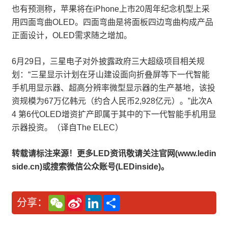
也有预测称，苹果将在iPhone上市20周年纪念机型上采
用四面弯曲OLED。四面弯曲是将面板四边弯曲构成产品
正面设计，OLED需求随之增加。
6月29日，三星电子对外披露政府三大超级项目相关规
划：“三星显示计划在牙山建设面向折叠屏等下一代智能
手机用显示器、超高分辨率微型显示器的生产基地，该投
资规模为67万亿韩元（约合人民币2,928亿元）。”此次A
4 第6代OLED增资扩产即属于其中的下一代智能手机用显
示器投资。（译自The ELEC）
转载请标注来源！更多LED资讯敬请关注官网(www.ledin
side.cn)或搜索微信公众账号(LEDinside)。
W
S
L
分
分享：
e
i
i
享
C
n
n
h
a
k