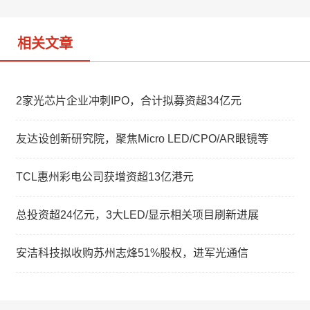
o
相关文章
2家光芯片企业冲刺IPO，合计拟募资超34亿元
友达设创新研究院，聚焦Micro LED/CPO/AR眼镜等
TCL惠州彩电公司获增资超13亿港元
总投资超24亿元，3大LED/显示相关项目刷新进展
安洁科技拟收购苏州志烽51%股权，进军光通信