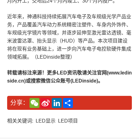
月内开工，交地后24个月内竣工、30个月内投产。
近年来，神通科技持续拓展汽车电子及车规级光学产品业
务，产品覆盖汽车动力系统精密注塑件、车身内外饰件、
车规级光学镜片等领域，并逐步延伸至激光雷达透镜、毫
米波雷达罩、抬头显示（HUD）等产品。本次项目建设
将在现有业务基础上，进一步向汽车电子电控软硬件集成
领域拓展。（LEDinside整理）
转载请标注来源！更多LED资讯敬请关注官网(www.ledin
side.cn)或搜索微信公众账号(LEDinside)。
W
S
L
分
分享：
e
i
i
享
C
n
n
h
a
k
a
W
e
相关关键词:
LED显示
LED项目
t
e
d
i
I
b
n