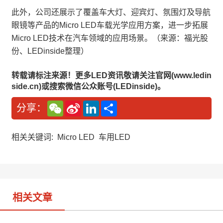
此外，公司还展示了覆盖车大灯、迎宾灯、氛围灯及导航
眼镜等产品的Micro LED车载光学应用方案，进一步拓展
Micro LED技术在汽车领域的应用场景。（来源：福光股
份、LEDinside整理）
转载请标注来源！更多LED资讯敬请关注官网(www.ledin
side.cn)或搜索微信公众账号(LEDinside)。
W
S
L
分
分享：
e
i
i
享
C
n
n
h
a
k
a
W
e
相关关键词:
Micro LED
车用LED
t
e
d
i
I
b
n
o
相关文章