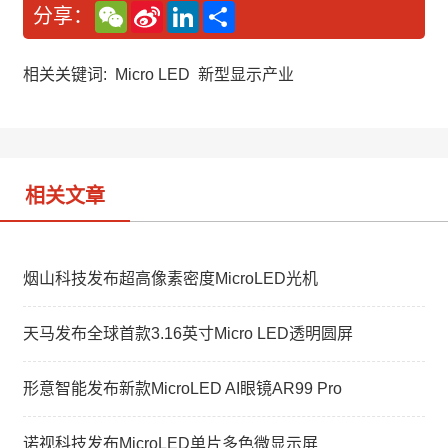
W
S
L
分
分享：
e
i
i
享
C
n
n
h
a
k
a
W
e
相关关键词:
Micro LED
新型显示产业
t
e
d
i
I
b
n
o
相关文章
烟山科技发布超高像素密度MicroLED光机
天马发布全球首款3.16英寸Micro LED透明圆屏
形意智能发布新款MicroLED AI眼镜AR99 Pro
诺视科技发布MicroLED单片多色微显示屏