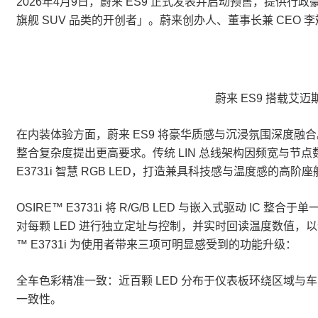
2026年4月9日，蔚来 ES9 正式发表并启动预售，提
旗舰 SUV 品类的开创者」。蔚来创办人、董事长兼 CEO 李
蔚来 ES9 搭载艾迈
在内装体验方面，蔚来 ES9 将豪华质感与沉浸氛围深度融
整合复杂度提出更高要求。传统 LIN 总线架构因频宽与节点
E3731i 智慧 RGB LED，打造兼具科技感与温度感的高阶
OSIRE™ E3731i 将 R/G/B LED 与嵌入式驱动
对每颗 LED 进行独立定址与控制，并实时回读温度数值，以优化
™ E3731i 为使用者带来三项可明显感受到的功能升级：
全车色彩精准一致：近百颗 LED 分布于仪表板环绕区域
一致性。