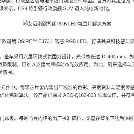
供行政豪华版、行政签名版与地平线特别版三种车型。官方将其定位
斌表示，ES9 将引领行政旗舰 SUV 迈入纯电新时代。
斯欧司朗 OSIRE™
E3731i 智慧 RGB LED，打造兼具科技
合。全车采用六层环绕式氛围灯设计，光带总长达 10,404 m
数量限制，已难以支援大规模动态光效应用。为此，蔚来选择与艾迈
座舱氛围。
 IC 整合于单一元件中。每颗芯片皆内建出厂校准的色彩、亮度资料与
色彩算法。该产品已通过 AEC-Q102-003 车规认证，并符
与车门饰板。每颗芯片内建的出厂校准资料，无需在整车下线后逐