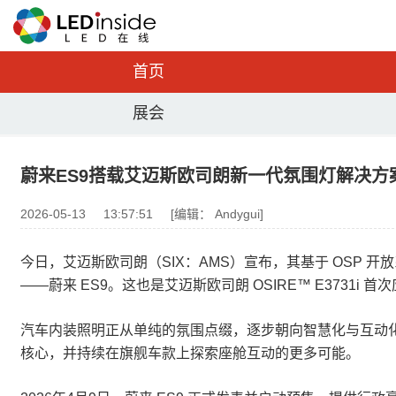
首页
展会
蔚来ES9搭载艾迈斯欧司朗新一代氛围灯解决方
2026-05-13
13:57:51
[编辑： Andygui]
今日，艾迈斯欧司朗（SIX：AMS）宣布，其基于 OSP 开放系统协议
——蔚来 ES9。这也是艾迈斯欧司朗 OSIRE™ E373
汽车内装照明正从单纯的氛围点缀，逐步朝向智慧化与互动
核心，并持续在旗舰车款上探索座舱互动的更多可能。