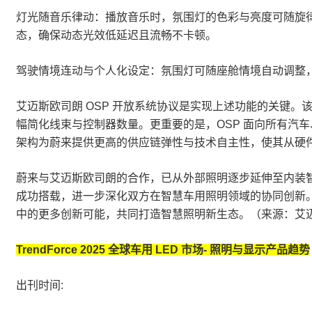
灯光随音乐律动：播放音乐时，氛围灯的色彩与亮度可随旋律与节
态，确保动态光效低延迟且流畅不卡顿。
驾驶情境连动与个人化设定：氛围灯可随座舱情境自动调整，
艾迈斯欧司朗 OSP 开放系统协议是实现上述功能的关键。该协
幅简化线束与控制器数量。更重要的是，OSP 面向所有汽车、L
架构为蔚来提供更高的供应链弹性与技术自主性，使其从硬件
蔚来与艾迈斯欧司朗的合作，已从外部照明逐步延伸至内装智慧照明领
成功搭载，进一步深化双方在智慧车用照明领域的协同创新。未
中的更多创新可能，共同打造智慧照明新生态。（来源：艾
TrendForce 2025 全球车用 LED 市场- 照明与显示产品趋势
出刊时间: