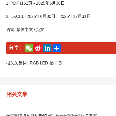
1. PDF (162页)- 2025年6月30日
2. EXCEL- 2025年6月30日、2025年12月31日
语言: 繁体中文 / 英文
W
S
L
分
分享：
e
i
i
享
C
n
n
h
a
k
a
W
e
相关关键词:
RGB LED
欧司朗
t
e
d
i
I
b
n
o
相关文章
蔚来ES9搭载艾迈斯欧司朗新一代氛围灯解决方案