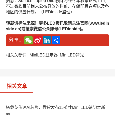
据悉，Surface Laptop Ultra预计将在今年秋季正式上市，
不过微软目前尚未公布具体的售价、存储配置选项以及各
地区的供应计划。（LEDinside整理）
转载请标注来源！更多LED资讯敬请关注官网(www.ledin
side.cn)或搜索微信公众账号(LEDinside)。
W
S
L
分
分享：
e
i
i
享
C
n
n
h
a
k
a
W
e
相关关键词:
MiniLED显示器
MiniLED背光
t
e
d
i
I
b
n
o
相关文章
搭载英伟达AI芯片，微软发布15英寸Mini LED笔记本新
品