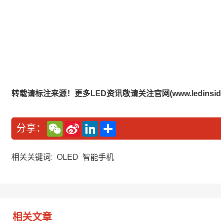
转载请标注来源！更多LED资讯敬请关注官网(www.ledinside
W
S
L
分
分享：
e
i
i
享
C
n
n
h
a
k
a
W
e
相关关键词:
OLED
智能手机
t
e
d
i
I
b
n
o
相关文章