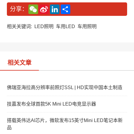
W
S
L
分
分享：
e
i
i
享
C
n
n
h
a
k
a
W
e
相关关键词:
LED照明
车用LED
车用照明
t
e
d
i
I
b
n
o
相关文章
佛瑞亚海拉高分辨率前照灯SSL | HD实现中国本土制造
技嘉发布全球首款5K Mini LED电竞显示器
搭载英伟达AI芯片，微软发布15英寸Mini LED笔记本新
品