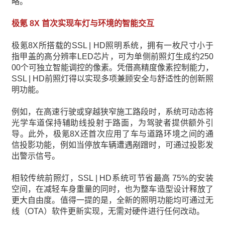
略。
极氪 8X 首次实现车灯与环境的智能交互
极氪8X所搭载的SSL | HD照明系统，拥有一枚尺寸小于
指甲盖的高分辨率LED芯片，可为单侧前照灯生成约250
00个可独立智能调控的像素。凭借高精度像素控制能力，
SSL | HD前照灯得以实现多项兼顾安全与舒适性的创新照
明功能。
例如，在高速行驶或穿越狭窄施工路段时，系统可动态将
光学车道保持辅助线投射于路面，为驾驶者提供额外引
导。此外，极氪8X还首次应用了车与道路环境之间的通
信投影功能，例如当停放车辆遭遇剐蹭时，可通过投影发
出警示信号。
相较传统前照灯，SSL | HD系统可节省最高 75%的安装
空间，在减轻车身重量的同时，也为整车造型设计释放了
更大自由度。值得一提的是，全新的照明功能均可通过无
线（OTA）软件更新实现，无需对硬件进行任何改动。