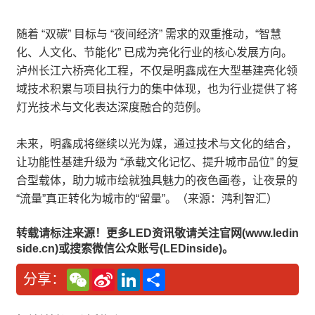
随着 “双碳” 目标与 “夜间经济” 需求的双重推动，“智慧
化、人文化、节能化” 已成为亮化行业的核心发展方向。
泸州长江六桥亮化工程，不仅是明鑫成在大型基建亮化领
域技术积累与项目执行力的集中体现，也为行业提供了将
灯光技术与文化表达深度融合的范例。
未来，明鑫成将继续以光为媒，通过技术与文化的结合，
让功能性基建升级为 “承载文化记忆、提升城市品位” 的复
合型载体，助力城市绘就独具魅力的夜色画卷，让夜景的
“流量”真正转化为城市的“留量”。（来源：鸿利智汇）
转载请标注来源！更多LED资讯敬请关注官网(www.ledin
side.cn)或搜索微信公众账号(LEDinside)。
W
S
L
分
分享：
e
i
i
享
C
n
n
h
a
k