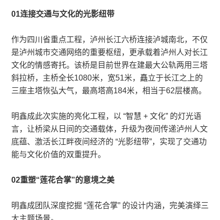
01连接交通与文化的光影纽带
作为四川省重点工程，泸州长江六桥连接泸城南北，不仅
是泸州城市交通网络的重要枢纽，更承载着泸州人对长江
文化的情感寄托。该桥是目前世界在建最大公轨两用三塔
斜拉桥，主桥全长1080米，宽51米，矗立于长江之上的
三座主塔恢弘大气，最高塔高184米，相当于62层楼高。
明鑫成此次实施的亮化工程，以 “智慧 + 文化” 的灯光语
言，让桥梁从日间的交通载体，升级为夜间传递泸州人文
底蕴、激活长江畔夜间经济的 “光影纽带”，实现了交通功
能与文化价值的双重提升。
02重塑“莲花合掌”的意境之美
明鑫成团队深度挖掘 “莲花合掌” 的设计内涵，完美演绎三
大主题场景。