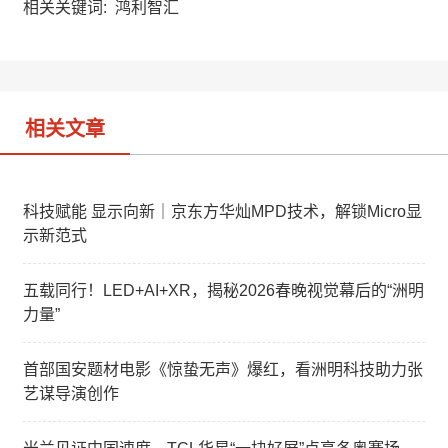
a
W
e
相关关键词:
鸿利智汇
t
e
d
i
I
b
n
o
相关文章
科技赋能 显示向新｜京东方华灿MPD技术，解锁Micro显
示新范式
五载同行！LED+AI+XR，揭秘2026春晚视觉幕后的“洲明
力量”
首部国安题材电影《惊蛰无声》爆红，看洲明科技助力张
艺谋导演创作