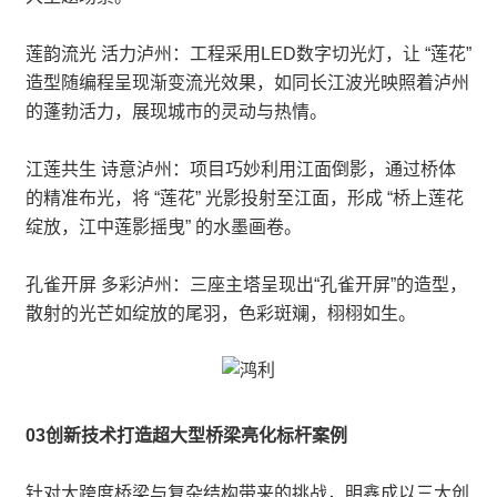
莲韵流光 活力泸州：工程采用LED数字切光灯，让 “莲花”
造型随编程呈现渐变流光效果，如同长江波光映照着泸州
的蓬勃活力，展现城市的灵动与热情。
江莲共生 诗意泸州：项目巧妙利用江面倒影，通过桥体
的精准布光，将 “莲花” 光影投射至江面，形成 “桥上莲花
绽放，江中莲影摇曳” 的水墨画卷。
孔雀开屏 多彩泸州：三座主塔呈现出“孔雀开屏”的造型，
散射的光芒如绽放的尾羽，色彩斑斓，栩栩如生。
03创新技术打造超大型桥梁亮化标杆案例
针对大跨度桥梁与复杂结构带来的挑战，明鑫成以三大创