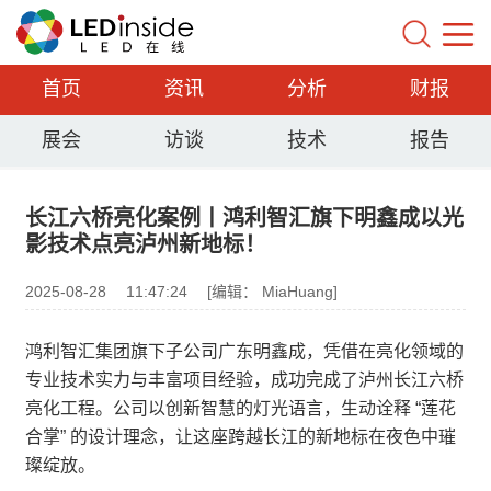
首页
资讯
分析
财报
展会
访谈
技术
报告
长江六桥亮化案例丨鸿利智汇旗下明鑫成以光
影技术点亮泸州新地标！
2025-08-28
11:47:24
[编辑： MiaHuang]
鸿利智汇集团旗下子公司广东明鑫成，凭借在亮化领域的
专业技术实力与丰富项目经验，成功完成了泸州长江六桥
亮化工程。公司以创新智慧的灯光语言，生动诠释 “莲花
合掌” 的设计理念，让这座跨越长江的新地标在夜色中璀
璨绽放。