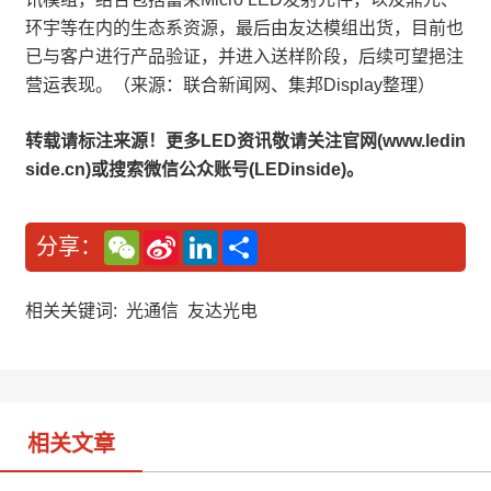
环宇等在内的生态系资源，最后由友达模组出货，目前也
已与客户进行产品验证，并进入送样阶段，后续可望挹注
营运表现。（来源：联合新闻网、集邦Display整理）
转载请标注来源！更多LED资讯敬请关注官网(www.ledin
side.cn)或搜索微信公众账号(LEDinside)。
W
S
L
分
分享：
e
i
i
享
C
n
n
h
a
k
a
W
e
相关关键词:
光通信
友达光电
t
e
d
i
I
b
n
o
相关文章