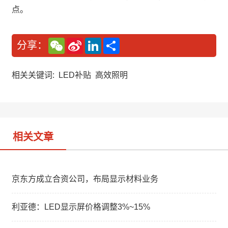
点。
W
S
L
分
分享：
e
i
i
享
C
n
n
h
a
k
a
W
e
相关关键词:
LED补贴
高效照明
t
e
d
i
I
b
n
o
相关文章
京东方成立合资公司，布局显示材料业务
利亚德：LED显示屏价格调整3%~15%