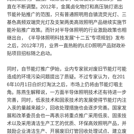
直在不断调整。2012年，金属卤化物灯和高压钠灯退出
节能补贴推广的范围，只有普通照明用自镇流荧光灯、三
基色高频双端荧光灯及支架两类高效照明产品继续实施节
能补贴推广政策。而针对半导体照明的行业激励政策也相
继出台，《半导体照明科技发展“十二五”专项规划》发布
之后，2012年7月，业界一直热盼的LED照明产品财政补
贴项目招标随之启动。
同时，自节能灯推广伊始，业内专家就对废旧节能灯可能
造成的环境污染问题提出了质疑。不过专家认为，在201
6年10月1日白炽灯淘汰之后，市场上仍将由节能灯唱主
角。陈燕生解释说，一方面半导体照明技术还有待进一步
完善，同时，低汞技术和固汞技术的发展使得节能灯内注
入汞的量越来越少，回收处理措施也会逐步完善。国家发
展和改革委员会也一再表示将重点推广采用低汞、固汞技
术以及采用清洁生产工艺的优质、环保高效照明产品，并
鼓励企业清洁生产、开展废旧灯管回收处理试点、建立废