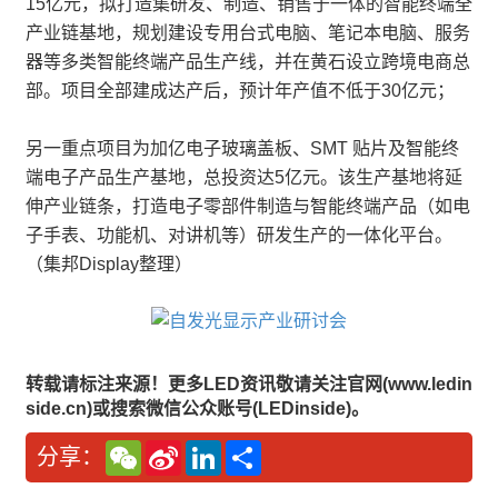
15亿元，拟打造集研发、制造、销售于一体的智能终端全
产业链基地，规划建设专用台式电脑、笔记本电脑、服务
器等多类智能终端产品生产线，并在黄石设立跨境电商总
部。项目全部建成达产后，预计年产值不低于30亿元；
另一重点项目为加亿电子玻璃盖板、SMT 贴片及智能终
端电子产品生产基地，总投资达5亿元。该生产基地将延
伸产业链条，打造电子零部件制造与智能终端产品（如电
子手表、功能机、对讲机等）研发生产的一体化平台。
（集邦Display整理）
转载请标注来源！更多LED资讯敬请关注官网(www.ledin
side.cn)或搜索微信公众账号(LEDinside)。
W
S
L
分
分享：
e
i
i
享
C
n
n