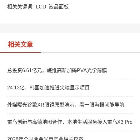
h
a
k
a
W
e
相关关键词:
LCD
液晶面板
t
e
d
i
I
b
n
o
相关文章
总投资6.61亿元，皖维高新加码PVA光学薄膜
24.13亿，韩国加速推进尖端显示项目
外媒曝光谷歌XR眼镜原型演示，看一眼海报就能导航
雷鸟创新与高德地图合作，本地生活服务接入雷鸟X3 Pro
2026年全国两会光电产业相关议案