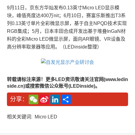
9月11日，京东方华灿发布0.13英寸Micro LED显示模
块，峰值亮度达400万nit；6月10日，赛富乐斯推出T3系
列0.13英寸单片全彩微显示屏，基于自主NPQD技术实现
RGB集成；5月，日本丰田合成开发出基于堆叠InGaN材
料的全彩Micro LED微显示屏，面向AR眼镜、VR设备及
高分辨率取景器等应用。（LEDinside整理）
转载请标注来源！更多LED资讯敬请关注官网(www.ledin
side.cn)或搜索微信公众账号(LEDinside)。
W
S
L
分
分享：
e
i
i
享
C
n
n
h
a
k
a
W
e
相关关键词:
Micro LED
t
e
d
i
I
b
n