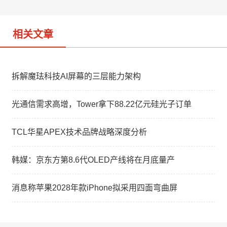
o
相关文章
拆解魔珐科技AI屏幕的三层能力架构
光通信需求高增，Tower拿下88.22亿元硅光子订单
TCL华星APEX技术品牌战略深度分析
韩媒：京东方第8.6代OLED产线将在月底量产
消息称苹果2028年款iPhone拟采用四面弯曲屏