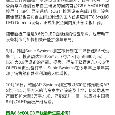
除上述具体面板厂商的设备采购进展外，在今年6月，设
备商华兴源创宣布自主研发的国内首台G8.6 AMOLED触
控屏（TSP）显示系统（OS）检测设备完成出货。设备
商佳智彩也宣布自主研发制造的国内首条应用于8.6代线O
LED De-mura设备，正式出货至国内某头部面板厂商。
随着面板厂推进8.6代OLED面板线的设备采购，也带动了
设备制造商加快相关产能扩张与布局。
9月，韩国Sunic Systems则宣布计划在平泽新建8.6代设
备工厂，投资额达190亿韩元（约合人民币9690万元），
以扩大8.6代设备的产能。据悉，得益于获得京东方8.6代
OLED蒸镀设备订单，Sunic Systems在今年年上半年实
现了销售额和营业利润的大幅增长。
10月16日，韩国AP Systems则宣布以600亿韩元收购AP
S旗下1.5万平方米的洁净室生产设施及土地，使公司总生
产面积扩大至3万平方米，产能提升一倍，以应对中国第
8.6代OLED面板产线建设。
四条8.6代OLED产线最新进度如何？