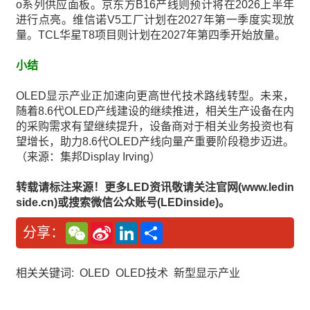
o系列供应面板。京东方B16产线则预计将在2026上半年
进行点亮。维信诺V5工厂计划在2027年第一季度实现放
量。TCL华星T8项目则计划在2027年第四季开始放量。
小结
OLED显示产业正加速向更高世代技术路线转型。未来，
随着8.6代OLED产线建设的继续推进，相关生产设备在内
的采购需求有望继续提升，设备商对于相关业务投资也有
望增长，助力8.6代OLED产线向量产重要阶段稳步迈进。
（来源：集邦Display Irving）
转载请标注来源！更多LED资讯敬请关注官网(www.ledin
side.cn)或搜索微信公众账号(LEDinside)。
W
S
L
分
分享：
e
i
i
享
C
n
n
h
a
k
a
W
e
相关关键词:
OLED
OLED技术
新型显示产业
t
e
d
i
I
b
n