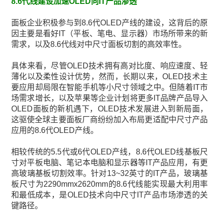
8.6代线建设加速OLED向IT产品渗透
面板企业积极参与到8.6代OLED产线的建设，这背后的原
因主要是看好IT（平板、笔电、显示器）市场所带来的新
需求，以及8.6代线对中尺寸面板切割的高效率性。
具体来看，尽管OLED技术拥有高对比度、响应速度、轻
薄化以及柔性设计优势，然而，长期以来，OLED技术主
要应用却局限在智能手机等小尺寸领域之中。但随着IT市
场需求增长，以及苹果等企业计划将更多IT品牌产品导入
OLED面板的新机遇下，OLED技术发展进入到新局面，
这驱使全球主要面板厂商纷纷加入布局更适配中尺寸产品
应用的8.6代OLED产线。
相较传统的5.5代或6代OLED产线，8.6代OLED线基板尺
寸对平板电脑、笔记本电脑和显示器等IT产品应用，有更
高玻璃基板切割效率。针对13~32英寸的IT产品，玻璃基
板尺寸为2290mmx2620mm的8.6代线能实现最大利用率
和最低成本，是OLED技术向中尺寸IT产品市场渗透的关
键路径。