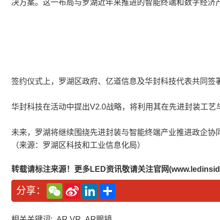
决方案。这一布局与罗湖近年来推进的智能终端和数字经济
签约仪式上，罗湖区政府、亿道信息及华封科技代表共同签
华封科技在活动中提出V2.0战略，将利用其在先进封装工
未来，罗湖将继续围绕先进封装与智能终端产业推进政企协
（来源：罗湖区科技和工业信息化局）
转载请标注来源！更多LED资讯敬请关注官网(www.ledinside
W
S
L
分
分享：
e
i
i
享
C
n
n
h
a
k
a
W
e
相关关键词:
AR VR
AR眼镜