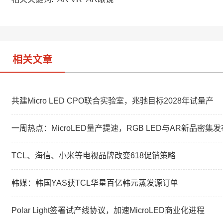
t
e
d
i
I
b
n
o
相关文章
共建Micro LED CPO联合实验室，兆驰目标2028年试量产
一周热点：MicroLED量产提速，RGB LED与AR新品密集发
TCL、海信、小米等电视品牌改变618促销策略
韩媒：韩国YAS获TCL华星百亿韩元蒸发源订单
Polar Light签署试产线协议，加速MicroLED商业化进程