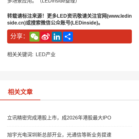
多场景应用。（LEDinside整理）
转载请标注来源！更多LED资讯敬请关注官网(www.ledin
side.cn)或搜索微信公众账号(LEDinside)。
W
S
L
分
分享：
e
i
i
享
C
n
n
h
a
k
a
W
e
相关关键词:
LED产业
t
e
d
i
I
b
n
o
相关文章
立讯精密完成港股上市，成2026年港股最大IPO
旭宇光电深圳新总部开业，光通信等新业务提速