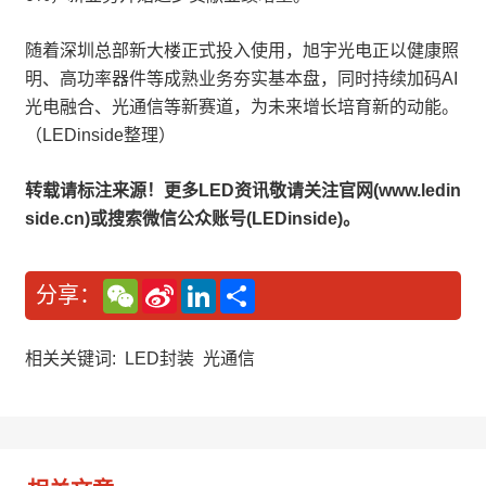
随着深圳总部新大楼正式投入使用，旭宇光电正以健康照
明、高功率器件等成熟业务夯实基本盘，同时持续加码AI
光电融合、光通信等新赛道，为未来增长培育新的动能。
（LEDinside整理）
转载请标注来源！更多LED资讯敬请关注官网(www.ledin
side.cn)或搜索微信公众账号(LEDinside)。
W
S
L
分
分享：
e
i
i
享
C
n
n
h
a
k
a
W
e
相关关键词:
LED封装
光通信
t
e
d
i
I
b
n
o