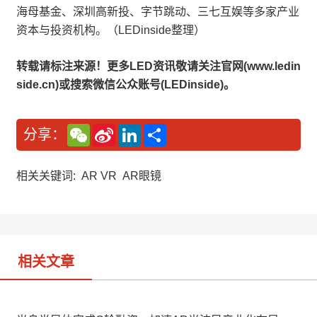
海母基金、深圳高新投、字节跳动、三七互娱等多家产业
资本与投资机构。（LEDinside整理）
转载请标注来源！更多LED资讯敬请关注官网(www.ledin
side.cn)或搜索微信公众账号(LEDinside)。
W
S
L
分
分享：
e
i
i
享
C
n
n
h
a
k
a
W
e
相关关键词:
AR VR
AR眼镜
t
e
d
i
I
b
n
o
相关文章