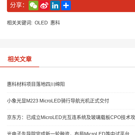
W
S
L
分
分享：
e
i
i
享
C
n
n
h
a
k
a
W
e
相关关键词:
OLED
惠科
t
e
d
i
I
b
n
o
相关文章
惠科材料项目落地四川绵阳
小象光显M223 MicroLED骑行导航光机正式交付
京东方：已成立MicroLED光互连系统及玻璃载板CPO技术
光电子先导院完成新一轮融资，布局MicroLED等中试平台