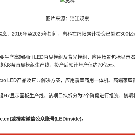
图片来源：涪江观察
16年至2025年期间，惠科在绵阳累计投资已超过300亿元，产业布
规划主要生产高端Mini LED直显模组及背光模组，应用场景包括显
线和8条直显模组生产线，投产后预计年产值约70亿元。
icro LED产品及直显解决方案，应用覆盖商用一体机、高端家庭
H7显示面板生产线。该项目拟拆分为2个阶段进行投资，初期将建
.cn)或搜索微信公众账号(LEDinside)。