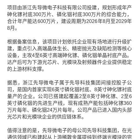
项目由浙江先导微电子科技有限公司投建，规划形成年产
砷化镓衬底300万片、磷化铟衬底300万片的综合能力，
合计年产能达600万片，建设周期为2026年8月至2029年
8月。
根据备案信息，该项目计划依托企业现有场地进行升级扩
建，重点引入高端晶体生长、精密抛光及缺陷检测等核心
设备，主攻4至6英寸高端砷化镓、磷化铟单晶衬底产品。
达产后可为下游光芯片、光模块及射频器件企业提供稳定
的上游材料支撑。
据悉，浙江先导微电子属于先导科技集团间接控股子公
司，是国内首家实现6英寸磷化铟衬底、8英寸砷化镓衬底
量产的企业。公司已搭建起覆盖2至8英寸砷化镓、2至6
英寸磷化铟的先进生产线，现有成熟产能包括砷化镓360
万片每年、磷化铟24万片每年。公司产品已进入国内头部
光芯片和光模块企业的供应链体系。
值得注意的是，先导微电子的母公司先导科技集团，在光
通信领域已构建起从上游稀散金属提纯到终端光模块的完