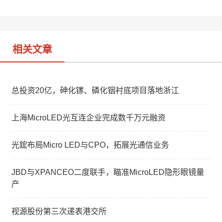
i
I
b
n
o
相关文章
总投资20亿，砷化镓、磷化铟衬底项目落地浙江
上海MicroLED光互连企业完成数千万元融资
光鋐布局Micro LED与CPO，拓展光通信业务
JBD与XPANCEO二度联手，瞄准MicroLED隐形眼镜量
产
视源股份第三次递表港交所