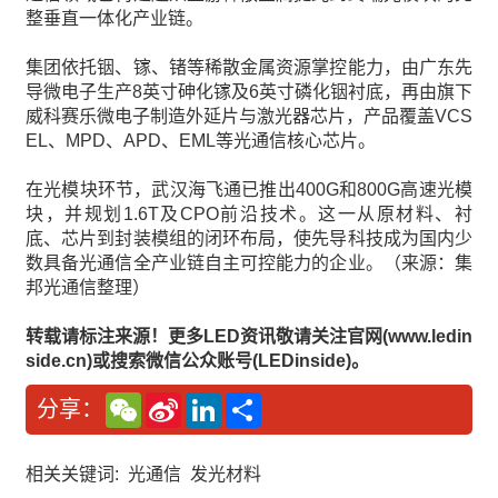
整垂直一体化产业链。
集团依托铟、镓、锗等稀散金属资源掌控能力，由广东先
导微电子生产8英寸砷化镓及6英寸磷化铟衬底，再由旗下
威科赛乐微电子制造外延片与激光器芯片，产品覆盖VCS
EL、MPD、APD、EML等光通信核心芯片。
在光模块环节，武汉海飞通已推出400G和800G高速光模
块，并规划1.6T及CPO前沿技术。这一从原材料、衬
底、芯片到封装模组的闭环布局，使先导科技成为国内少
数具备光通信全产业链自主可控能力的企业。（来源：集
邦光通信整理）
转载请标注来源！更多LED资讯敬请关注官网(www.ledin
side.cn)或搜索微信公众账号(LEDinside)。
W
S
L
分
分享：
e
i
i
享
C
n
n
h
a
k
a
W
e
相关关键词:
光通信
发光材料
t
e
d