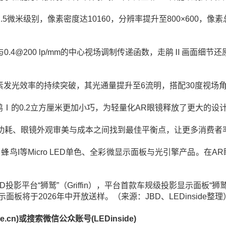
在2.5微米级别，像素密度达10160，分辨率提升至800×600
率与0.4@200 lp/mm的中心视场调制传递函数，走鹃Ⅱ画
发光效率的持续突破，其光通量提升至6流明，搭配30度视场角
鹃Ⅰ的0.2立方厘米更加小巧，为轻量化AR眼镜释放了更大的设
统功耗、眼镜外观审美与成本之间找到最佳平衡点，让更多消费者
蜂鸟I等Micro LED单色、全彩微显示面板与光引擎产品。在AR
ED投影平台“狮鹫”（Griffin），平台首款车规级投影显示面板
板将于2026年中开放送样。（来源：JBD、LEDinside整理
cn)或搜索微信公众账号(LEDinside)