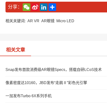
W
S
L
分
分享：
e
i
i
享
C
n
n
h
a
k
a
W
e
相关关键词:
AR VR
AR眼镜
Micro LED
t
e
d
i
I
b
n
o
相关文章
Snap发布首款消费级AR眼镜Specs，搭载自研LCoS技术
像素密度达10160，JBD发布“走鹃Ⅱ”彩色光引擎
一加发布Turbo 6X系列手机