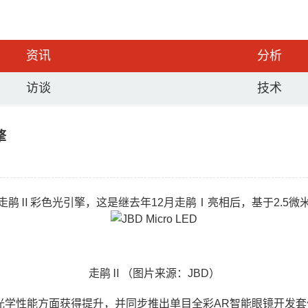
资讯
分析
访谈
技术
擎
式发布走鹃Ⅱ彩色光引擎，这是继去年12月走鹃Ⅰ亮相后，基于2.
走鹃Ⅱ（图片来源：JBD）
光学性能方面获得提升，并同步推出单目全彩AR智能眼镜开发套