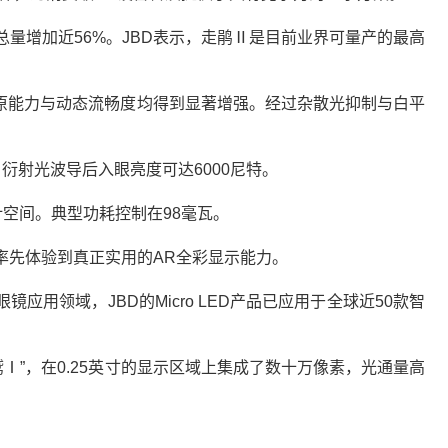
，像素总量增加近56%。JBD表示，走鹃Ⅱ是目前业界可量产的最高
面细节还原能力与动态流畅度均得到显著增强。经过杂散光抑制与白平
衍射光波导后入眼亮度可达6000尼特。
计空间。典型功耗控制在98毫瓦。
率先体验到真正实用的AR全彩显示能力。
眼镜应用领域，JBD的Micro LED产品已应用于全球近50款智
“狮鹫Ⅰ”，在0.25英寸的显示区域上集成了数十万像素，光通量高
）