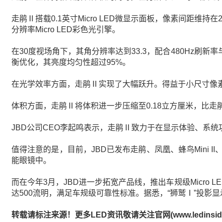
走鹃Ⅱ搭载0.1英寸Micro LED微显示面板，像素间距维持
分辨率Micro LED彩色光引擎。
在30度视场角下，其角分辨率达到33.3，配合480Hz刷新
衡优化，其亮度均匀性超过95%。
在光学效率方面，走鹃Ⅱ实现了大幅跃升。得益于小尺寸像素
体积方面，走鹃Ⅱ将体积进一步压缩至0.18立方厘米，比走
JBD公司CEO李起鸣表示，走鹃Ⅱ致力于在显示体验、系
值得注意的是，目前，JBD已发布走鹃、凤凰、蜂鸟Mini II、
能眼镜中。
而在今年3月，JBD进一步拓宽产品线，推出车规级Micro L
达500流明，满足车规级可靠性标准。据悉，“狮鹫Ⅰ”投影显示面
转载请标注来源！更多LED资讯敬请关注官网(www.ledinside.