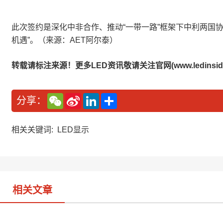
此次签约是深化中非合作、推动“一带一路”框架下中利两国
机遇”。（来源：AET阿尔泰）
转载请标注来源！更多LED资讯敬请关注官网(www.ledinside
W
S
L
分
分享：
e
i
i
享
C
n
n
h
a
k
a
W
e
相关关键词:
LED显示
t
e
d
i
I
b
n
o
相关文章