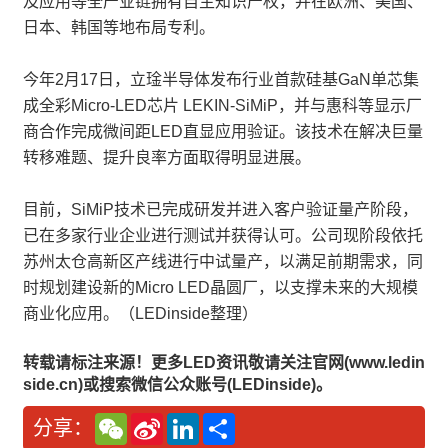
及应用等全产业链拥有自主知识产权，并在欧洲、美国、
日本、韩国等地布局专利。
今年2月17日，立琻半导体发布行业首款硅基GaN单芯集
成全彩Micro-LED芯片 LEKIN-SiMiP，并与惠科等显示厂
商合作完成微间距LED直显应用验证。该技术在解决巨量
转移难题、提升良率方面取得明显进展。
目前，SiMiP技术已完成研发并进入客户验证量产阶段，
已在多家行业企业进行测试并获得认可。公司现阶段依托
苏州太仓高新区产线进行中试量产，以满足前期需求，同
时规划建设新的Micro LED晶圆厂，以支撑未来的大规模
商业化应用。（LEDinside整理）
转载请标注来源！更多LED资讯敬请关注官网(www.ledin
side.cn)或搜索微信公众账号(LEDinside)。
W
S
L
分
分享：
e
i
i
享