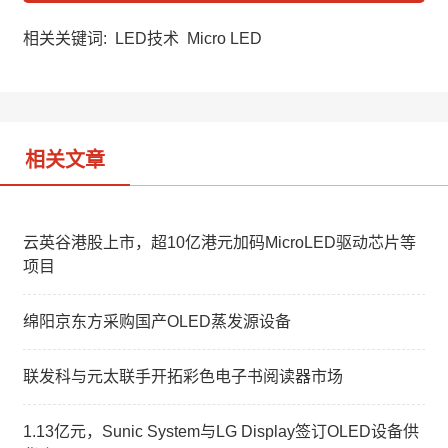
C
n
n
h
a
k
a
W
e
相关关键词:
LED技术
Micro LED
t
e
d
i
I
b
n
o
相关文章
云英谷港股上市，超10亿港元加码MicroLED驱动芯片等
项目
绵阳京东方采购国产OLED蒸发源设备
联发科与元太联手开拓彩色电子书阅读器市场
1.13亿元，Sunic System与LG Display签订OLED设备供