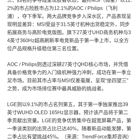
三、四名的争夺战呈现胶着状态，最终MSI（微星）以12.
2%的市占险胜市占为12.1%的AOC / Philips（飞利
浦），夺下季军。两大品牌竞争步入深水区，产品表现呈
现明显差异：MSI受益于31.5英寸机种出货稳定外，同步
拓展商务与高阶电竞版图。旗下27英寸UHD商务机种与3
4英寸360Hz超高刷新率电竞新品于第一季上市，以全方
位产品规格升级稳住第三名位置。
AOC / Philips则透过深耕27英寸QHD核心市场，并凭借
具备价格竞争力的入门级机种强力冲刺，成功在第一季立
足市场。目前其市占率与MSI仅差毫厘，呈现“坐四望三”
之势，成为市场排位赛中最具威胁的挑战者。
LGE则以9.1%的市占名列第五，其于第一季独家推出39
英寸WUHD OLED 165Hz显示器，预计该产品将于第二
季贡献出货量。LGE的竞争优势集中在超宽屏幕产品，第
一季该类别的出货占比已达40%，随着新品动能发酵，第
二季占比有望挑战45%。（来源：TrendForce集邦咨询）