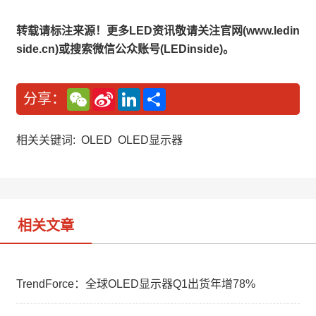
转载请标注来源！更多LED资讯敬请关注官网(www.ledin
side.cn)或搜索微信公众账号(LEDinside)。
W
S
L
分
分享：
e
i
i
享
C
n
n
h
a
k
a
W
e
相关关键词:
OLED
OLED显示器
t
e
d
i
I
b
n
o
相关文章
TrendForce：全球OLED显示器Q1出货年增78%